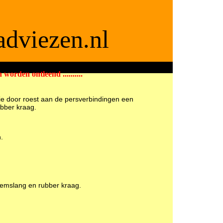
dviezen.nl
 worden ontleend ..........
ite voor APK2 keurmeesters
e door roest aan de persverbindingen een
bber kraag.
.
 remslang en rubber kraag.