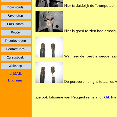
Hier is duidelijk de "trompetach
Hier is goed te zien hoe ernstig
Wanneer de roest is weggehaald b
E-MAIL
Disclaimer
De persverbinding is totaal los 
Zie ook fotoserie van Peugeot remslang.
klik hie