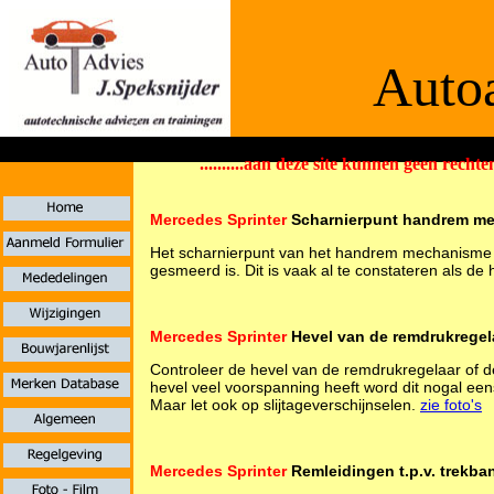
Autoa
..........aan deze site kunnen geen rechten
De informaties
Mercedes Sprinter
Scharnierpunt handrem m
Het scharnierpunt van het handrem mechanisme v
gesmeerd is. Dit is vaak al te constateren als de 
Mercedes Sprinter
Hevel van de remdrukregel
Controleer de hevel van de remdrukregelaar of de
hevel veel voorspanning heeft word dit nogal een
Maar let ook op slijtageverschijnselen.
zie foto's
Mercedes Sprinter
Remleidingen t.p.v. trekb