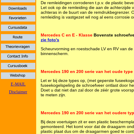
De remleidingen corroderen t.p.v. de plastic bev
Let ook op de remleiding die aan de achterzijde v
achteras in de buurt van de remdrukbegrenzer. 
remleiding is vastgezet wil nog al eens corrosie o
Mercedes C en E - Klasse
Bovenste schroefve
zie foto's
Scheurvorming en roestschade LV en RV van de 
binnenscherm.
Mercedes 190 en 200 serie van het oude type
Let er bij deze types op, (met geperste fuseekoge
E-MAIL
fuseekogelspeling de schroefveer ontlast door h
Doet u dat niet dan zal door de zéér grote voor
Disclaimer
te meten zijn.
Mercedes 190 en 200 serie van het oudere ty
Bij deze voertuigen zit er een plastic bescherm
gemonteerd. Het komt voor dat de draagarm onder
plastic plaat dus om de draagarmen goed te cont