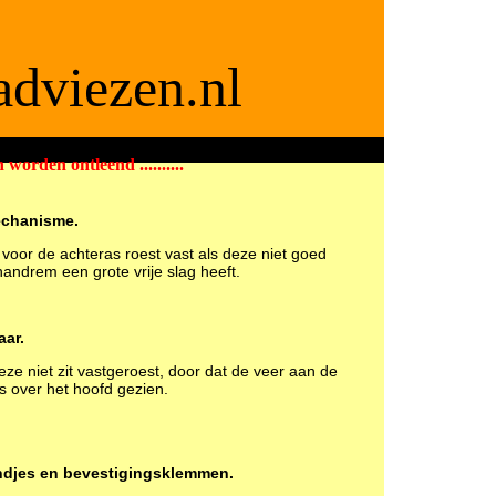
dviezen.nl
 worden ontleend ..........
ite voor APK2 keurmeesters
echanisme.
oor de achteras roest vast als deze niet goed
handrem een grote vrije slag heeft.
aar.
ze niet zit vastgeroest, door dat de veer aan de
s over het hoofd gezien.
andjes en bevestigingsklemmen.