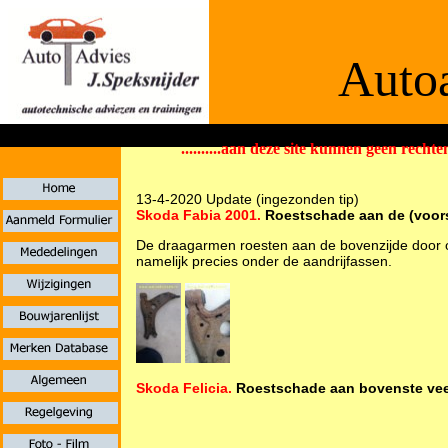
Autoa
..........aan deze site kunnen geen rechten
De informaties
13-4-2020 Update (ingezonden tip)
Skoda Fabia 2001.
Roestschade aan de (voors
De draagarmen roesten aan de bovenzijde door op 
namelijk precies onder de aandrijfassen.
Skoda Felicia.
Roestschade aan bovenste veer