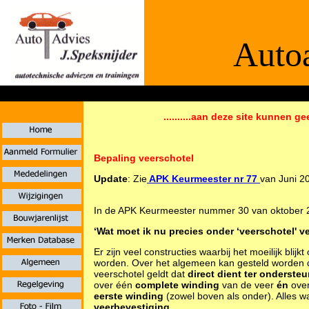
Autoa
De informaties
..........aan deze site kunnen ge
Bepaling veerschotel
Update
: Zie
APK Keurmeester nr 77
van Juni 20
In de APK Keurmeester nummer 30 van oktober 2
‘Wat moet ik nu precies onder ‘veerschotel' v
Er zijn veel constructies waarbij het moeilijk bl
worden. Over het algemeen kan gesteld worden 
veerschotel geldt dat
direct dient ter onderste
over één
complete winding
van de veer
én
ove
eerste winding
(zowel boven als onder). Alles w
veerbevestiging
.