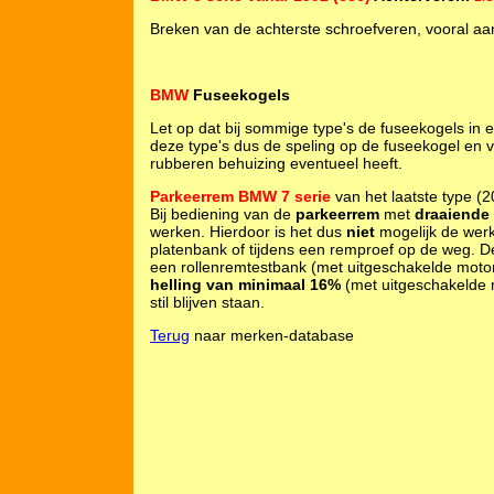
Breken van de achterste schroefveren, vooral aan 
BMW
Fuseekogels
Let op dat bij sommige type's de fuseekogels in 
deze type's dus de speling op de fuseekogel en v
rubberen behuizing eventueel heeft.
Parkeerrem BMW 7 serie
van het laatste type (2
Bij bediening van de
parkeerrem
met
draaiende
werken. Hierdoor is het dus
niet
mogelijk de wer
platenbank of tijdens een remproef op de weg. D
een rollenremtestbank (met uitgeschakelde moto
helling van minimaal 16%
(met uitgeschakelde m
stil blijven staan.
Terug
naar merken-database