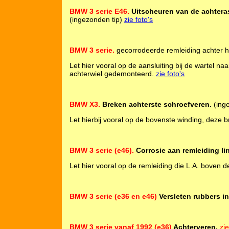
BMW 3 serie E46.
Uitscheuren van de achtera
(ingezonden tip)
zie foto's
BMW 3 serie.
gecorrodeerde remleiding achter h
Let hier vooral op de aansluiting bij de wartel naa
achterwiel gedemonteerd.
zie foto's
BMW X3.
Breken achterste schroefveren.
(ing
Let hierbij vooral op de bovenste winding, deze b
BMW 3 serie (e46).
Corrosie aan remleiding li
Let hier vooral op de remleiding die L.A. boven d
BMW 3 serie (e36 en e46)
Versleten rubbers i
BMW 3 serie vanaf 1992 (e36)
Achterveren.
zi