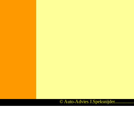
© Auto-Advies J.Speksnijder...............