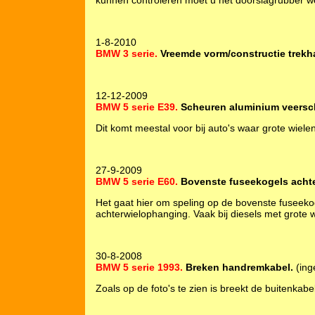
kunnen controleren moet u het doorslagrubber w
1-8-2010
BMW 3 serie.
Vreemde vorm/constructie trekh
12-12-2009
BMW 5 serie E39.
Scheuren aluminium veersch
Dit komt meestal voor bij auto's waar grote wiele
27-9-2009
BMW 5 serie E60.
Bovenste fuseekogels acht
Het gaat hier om speling op de bovenste fuseeko
achterwielophanging. Vaak bij diesels met grote w
30-8-2008
BMW 5 serie 1993.
Breken handremkabel.
(ing
Zoals op de foto's te zien is breekt de buitenka