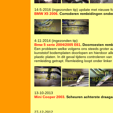
14-5-2016 (ingezonden tip) update met nieuwe fo
BMW X5 2006.
Corroderen remleidingen onder
4-11-2014 (ingezonden tip)
Bmw 5 serie 2004/2005 E61
. Doorroesten reml
Een probleem welke volgens ons steeds groter a
kunststof bodemplaten doorlopen en hierdoor all
plastic platen. In dit geval tijdens controleren van
remleiding getrapt. Remleiding loopt onder linker
13-10-2013
Mini Cooper 2003.
Scheuren achterste draaga
27-12-2012