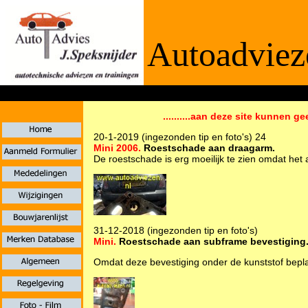
Autoadviez
De informaties
..........aan deze site kunnen ge
20-1-2019 (ingezonden tip en foto's) 24
Mini 2006.
Roestschade aan draagarm.
De roestschade is erg moeilijk te zien omdat het
31-12-2018 (ingezonden tip en foto's)
Mini.
Roestschade aan subframe bevestiging
Omdat deze bevestiging onder de kunststof beplatin