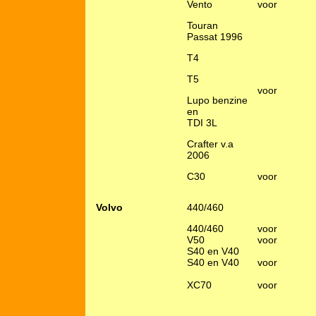
Vento
voor
Touran
Passat 1996
T4
T5
voor
Lupo benzine
en
TDI 3L
Crafter v.a
2006
C30
voor
Volvo
440/460
440/460
voor
V50
voor
S40 en V40
S40 en V40
voor
XC70
voor