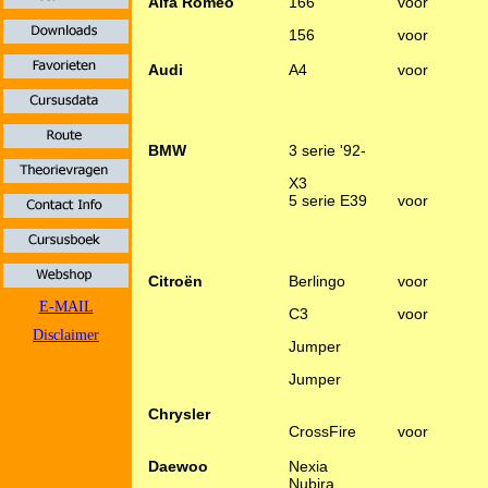
Alfa Romeo
166
voor
156
voor
Audi
A4
voor
BMW
3 serie '92-
X3
5 serie E39
voor
Citroën
Berlingo
voor
E-MAIL
C3
voor
Disclaimer
Jumper
Jumper
Chrysler
CrossFire
voor
Daewoo
Nexia
Nubira