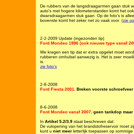
De rubbers van de langsdraagarmen gaan stuk wa
auto's met hogere kilometerstanden komt het ook
dwarsdraagarmen stuk gaan. Op de foto's is alle
bovenste komt het zeker net zo vaak voor. (
zie oo
2-2-2009 Update (ingezonden tip)
Ford Mondeo 1996 (ook nieuwe type vanaf 20
We kregen een tip dat er extra opgelet moet wo
rubberen omhulsel aanwezig is. Het is zeer moeil
is.
zie foto's
2-8-2008
Ford Fiesta 2001.
Breken voorste schroefveer
8-6-2008
Ford Mondeo vanaf 2007
. geen tankdop maar 
In
Artikel 5.2/3.9
staat beschreven dat:
De vulopening van het brandstofreservoir moet z
kunt u
niet meer
letterlijk toepassen op sommig