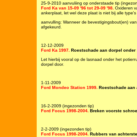
25-9-2010 aanvuliing op onderstaade tip (ingezon
Ford Ka van 15-09 '96 tot 29-09 '98.
Oxideren v
ankerplaat, let wel deze plaat is niet bij alle typ
aanvulling: Wanneer de bevestigingsbout(en) van
afgekeurd.
12-12-2009
Ford Ka 1997.
Roestschade aan dorpel onder p
Let hierbij vooral op de lasnaad onder het potierr
dorpel door.
1-11-2009
Ford Mondeo Station 1999.
Roestschade aan a
16-2-2009 (ingezonden tip)
Ford Focus 1998-2004.
Breken voorste schroe
2-2-2009 (ingezonden tip)
Ford Focus 1998-2004.
Rubbers van achterst