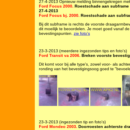
27-4-2013 Opnieuw melding binnengekregen met 
Ford Focus 2000.
Roestschade aan subframe t
27-4-2013
Ford Focus bj. 2000.
Roestschade aan subfr
Bij dit subframe is rechts de voorste draagarmbev
dit moeilijk te beoordelen. Je moet goed vanaf de 
bevestingspunten.
zie foto's
23-3-2013 (meerdere ingezonden tips en foto's)
Ford Transit va 2006.
Breken voorste bevestig
Dit komt voor bij alle type's, zowel voor- als achte
ronding van het bevestigingsoog goed te "bevoele
23-3-2013 (ingezonden tip en foto's)
Ford Mondeo 2003.
Doorroesten achterste dra