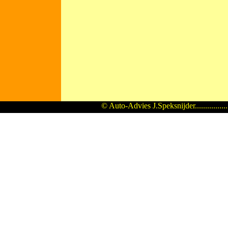
© Auto-Advies J.Speksnijder...............