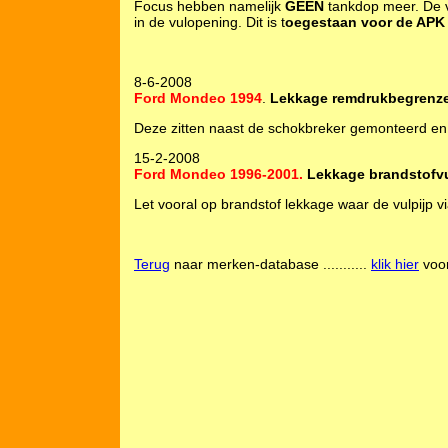
Focus hebben namelijk
GEEN
tankdop meer. De vu
in de vulopening. Dit is t
oegestaan voor de AP
8-6-2008
Ford Mondeo 1994
.
Lekkage remdrukbegrenze
Deze zitten naast de schokbreker gemonteerd en
15-2-2008
Ford Mondeo 1996-2001.
Lekkage brandstofvu
Let vooral op brandstof lekkage waar de vulpijp v
Terug
naar merken-database ...........
klik hier
voor