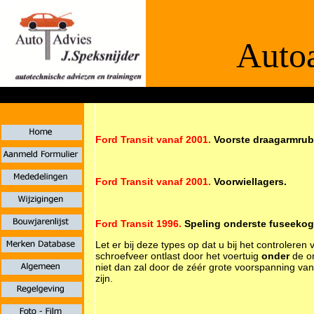
Autoa
De informaties
Ford Transit vanaf 2001.
Voorste draagarmrub
Ford Transit vanaf 2001.
Voorwiellagers.
Ford Transit 1996.
Speling onderste fuseekog
Let er bij deze types op dat u bij het controlere
schroefveer ontlast door het voertuig
onder
de on
niet dan zal door de zéér grote voorspanning va
zijn.