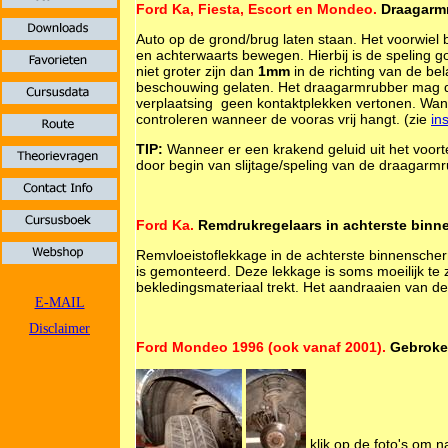
Ford Ka, Fiesta, Escort en Mondeo.
Draagarmr
Auto op de grond/brug laten staan. Het voorwiel 
en achterwaarts bewegen. Hierbij is de speling 
niet groter zijn dan
1mm
in de richting van de bel
beschouwing gelaten. Het draagarmrubber mag do
verplaatsing geen kontaktplekken vertonen. Wanne
controleren wanneer de vooras vrij hangt. (zie
in
TIP:
Wanneer er een krakend geluid uit het voorter
door begin van slijtage/speling van de draagarm
Ford Ka.
Remdrukregelaars in achterste bin
Remvloeistoflekkage in de achterste binnensche
is gemonteerd. Deze lekkage is soms moeilijk te
bekledingsmateriaal trekt. Het aandraaien van de
E-MAIL
Disclaimer
Ford Mondeo 1996 (ook vanaf 2001).
Gebroke
klik op de foto's om n