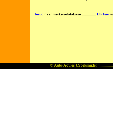
Terug
naar merken-database ..............
klik hier
vo
© Auto-Advies J.Speksnijder...............