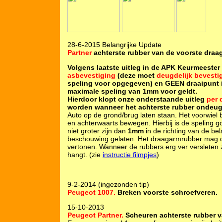
28-6-2015 Belangrijke Update
Partner
achterste rubber van de voorste dra
Volgens laatste uitleg in de APK Keurmeester 
asbevestiging
(deze moet
deugdelijk bevesti
speling voor opgegeven) en GEEN draaipunt 
maximale speling van 1mm voor geldt.
Hierdoor klopt onze onderstaande uitleg
per d
worden wanneer het achterste rubber ondeugd
Auto op de grond/brug laten staan. Het voorwiel 
en achterwaarts bewegen. Hierbij is de speling 
niet groter zijn dan
1mm
in de richting van de bel
beschouwing gelaten. Het draagarmrubber mag do
vertonen. Wanneer de rubbers erg ver versleten zi
hangt. (zie
instructie filmpjes
)
9-2-2014 (ingezonden tip)
Peugeot 1007.
Breken voorste schroefveren.
15-10-2013
Peugeot Partner.
Scheuren achterste rubber v