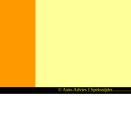
© Auto-Advies J.Speksnijder...............