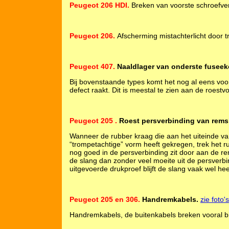
Peugeot 206 HDI.
Breken van voorste schroefver
Peugeot 206.
Afscherming mistachterlicht door 
Peugeot 407.
Naaldlager van onderste fuseek
Bij bovenstaande types komt het nog al eens voo
defect raakt. Dit is meestal te zien aan de roest
Peugeot 205 .
Roest persverbinding van rems
Wanneer de rubber kraag die aan het uiteinde v
“trompetachtige” vorm heeft gekregen, trek het 
nog goed in de persverbinding zit door aan de re
de slang dan zonder veel moeite uit de persverbi
uitgevoerde drukproef blijft de slang vaak wel hee
Peugeot 205 en 306.
Handremkabels.
zie foto's
Handremkabels, de buitenkabels breken vooral bi