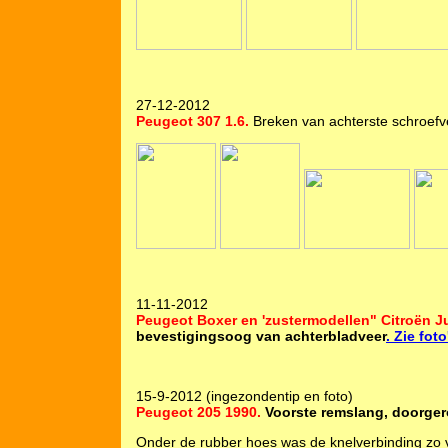
27-12-2012
Peugeot 307 1.6.
Breken van achterste schroefv
11-11-2012
Peugeot Boxer en 'zustermodellen" Citroën J
bevestigingsoog van achterbladveer
. Zie foto
15-9-2012 (ingezondentip en foto)
Peugeot 205 1990.
Voorste remslang, doorger
Onder de rubber hoes was de knelverbinding zo v