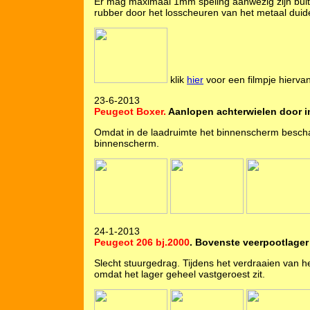
Er mag maximaal 1mm speling aanwezig zijn buiten 
rubber door het losscheuren van het metaal duide
klik
hier
voor een filmpje hierva
23-6-2013
Peugeot Boxer.
Aanlopen achterwielen door 
Omdat in de laadruimte het binnenscherm bescha
binnenscherm.
24-1-2013
Peugeot 206 bj.2000
. Bovenste veerpootlager 
Slecht stuurgedrag. Tijdens het verdraaien van h
omdat het lager geheel vastgeroest zit.