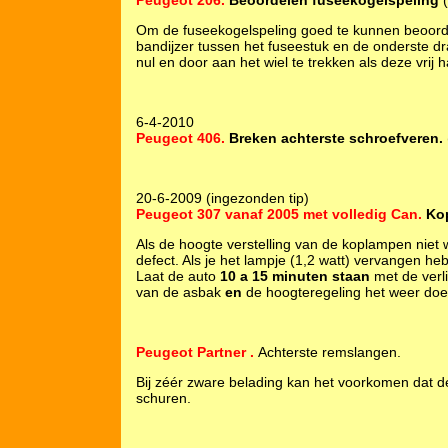
Peugeot 206.
Beoordelen fuseekogelspeling
(
Om de fuseekogelspeling goed te kunnen beoorde
bandijzer tussen het fuseestuk en de onderste dr
nul en door aan het wiel te trekken als deze vrij 
6-4-2010
Peugeot 406.
Breken achterste schroefveren.
20-6-2009 (ingezonden tip)
Peugeot 307 vanaf 2005 met volledig Can.
Ko
Als de hoogte verstelling van de koplampen niet 
defect. Als je het lampje (1,2 watt) vervangen he
Laat de auto
10 a 15 minuten staan
met de verl
van de asbak
en
de hoogteregeling het weer doe
Peugeot Partner .
Achterste remslangen.
Bij zéér zware belading kan het voorkomen dat 
schuren.