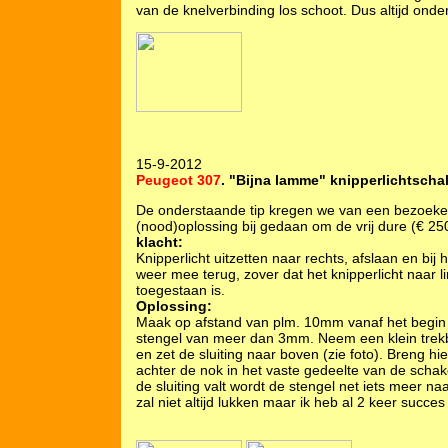
van de knelverbinding los schoot. Dus altijd onde
15-9-2012
Peugeot 307
. "Bijna lamme" knipperlichtschak
De onderstaande tip kregen we van een bezoeker 
(nood)oplossing bij gedaan om de vrij dure (€ 25
klacht:
Knipperlicht uitzetten naar rechts, afslaan en bij
weer mee terug, zover dat het knipperlicht naar 
toegestaan is.
Oplossing:
Maak op afstand van plm. 10mm vanaf het begin v
stengel van meer dan 3mm. Neem een klein trekba
en zet de sluiting naar boven (zie foto). Breng 
achter de nok in het vaste gedeelte van de schak
de sluiting valt wordt de stengel net iets meer n
zal niet altijd lukken maar ik heb al 2 keer succe