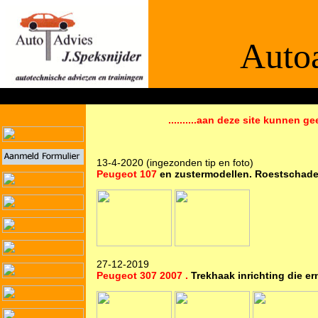
Autoa
De informaties
..........aan deze site kunnen ge
13-4-2020 (ingezonden tip en foto)
Peugeot 107
en zustermodellen. Roestschade
27-12-2019
Peugeot 307 2007 .
Trekhaak inrichting die er