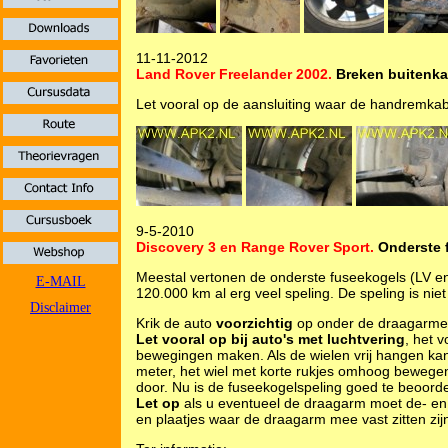
11-11-2012
Land Rover Freelander 2002.
Breken buitenka
Let vooral op de aansluiting waar de handremkab
9-5-2010
Discovery 3 en Range Rover Sport.
Onderste 
Meestal vertonen de onderste fuseekogels (LV en
E-MAIL
120.000 km al erg veel speling. De speling is nie
Disclaimer
Krik de auto
voorzichtig
op onder de draagarmen,
Let vooral op bij auto's met luchtvering
, het 
bewegingen maken. Als de wielen vrij hangen kan 
meter, het wiel met korte rukjes omhoog bewegen. 
door. Nu is de fuseekogelspeling goed te beoorde
Let op
als u eventueel de draagarm moet de- e
en plaatjes waar de draagarm mee vast zitten zi