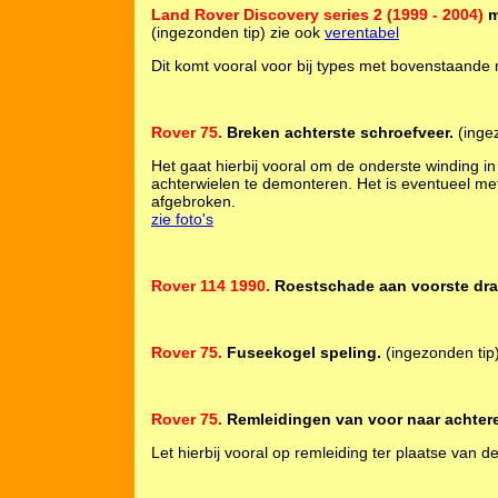
Land Rover Discovery series 2 (1999 - 2004)
m
(ingezonden tip) zie ook
verentabel
Dit komt vooral voor bij types met bovenstaande 
Rover 75.
Breken achterste schroefveer.
(ingez
Het gaat hierbij vooral om de onderste winding in
achterwielen te demonteren. Het is eventueel met
afgebroken.
zie foto's
Rover 114 1990.
Roestschade aan voorste dr
Rover 75.
Fuseekogel speling.
(ingezonden tip
Rover 75.
Remleidingen van voor naar achtere
Let hierbij vooral op remleiding ter plaatse van de