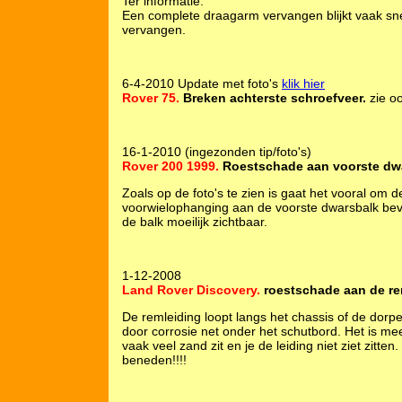
Ter informatie:
Een complete draagarm vervangen blijkt vaak snel
vervangen.
6-4-2010 Update met foto's
klik hier
Rover 75.
Breken achterste schroefveer.
zie o
16-1-2010 (ingezonden tip/foto's)
Rover 200 1999.
Roestschade aan voorste dwa
Zoals op de foto's te zien is gaat het vooral om 
voorwielophanging aan de voorste dwarsbalk beve
de balk moeilijk zichtbaar.
1-12-2008
Land Rover Discovery.
roestschade aan de re
De remleiding loopt langs het chassis of de dorpe
door corrosie net onder het schutbord. Het is mee
vaak veel zand zit en je de leiding niet ziet zitt
beneden!!!!