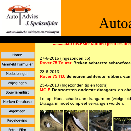
Autoa
..........aan deze site kunnen geen rechten
De informaties
27-6-2015 (ingezonden tip)
Rover 75 Tourer.
Breken achterste schroefveer
23-6-2013
Rover 75 TD.
Scheuren achterste rubbers van
23-6-2013 (Ingezonden tip en foto's)
MG F
. Doorroesten onderste draagarm. en ch
Let op: Roestschade aan draagarmen (wielgelei
Draagarm moet compleet vervangen worden.