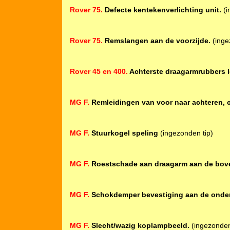
Rover 75.
Defecte kentekenverlichting unit.
(i
Rover 75.
Remslangen aan de voorzijde.
(inge
Rover 45 en 400.
Achterste draagarmrubbers 
MG F.
Remleidingen van voor naar achteren, 
MG F.
Stuurkogel speling
(ingezonden tip)
MG F.
Roestschade aan draagarm aan de bov
MG F.
Schokdemper bevestiging aan de onder
MG F.
Slecht/wazig koplampbeeld.
(ingezonden