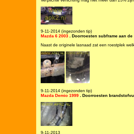
Verplichte verlichting mag niet meer dan 25% zij
9-11-2014 (ingezonden tip)
Mazda 6 2003
. Doorroesten subframe aan de r
Naast de originele lasnaad zat een roestplek wel
9-11-2014 (ingezonden tip)
Mazda Demio 1999
. Doorroesten brandstofvu
9-11-2013