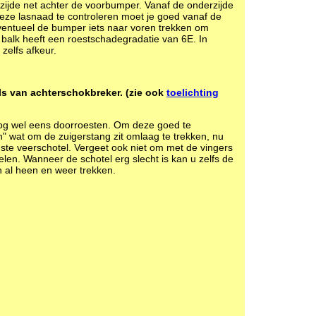
zijde net achter de voorbumper. Vanaf de onderzijde
eze lasnaad te controleren moet je goed vanaf de
eventueel de bumper iets naar voren trekken om
 balk heeft een roestschadegradatie van 6E. In
zelfs afkeur.
s van achterschokbreker. (zie ook
toelichting
nog wel eens doorroesten. Om deze goed te
n" wat om de zuigerstang zit omlaag te trekken, nu
ste veerschotel. Vergeet ook niet om met de vingers
len. Wanneer de schotel erg slecht is kan u zelfs de
 al heen en weer trekken.