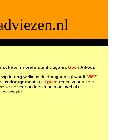
dviezen.nl
ite voor APK2 keurmeesters
erschotel in onderste draagarm.
Geen
Afkeur.
tevigde
ring
welke in de draagarm ligt wordt
NIET
ze is
doorgeroest
is dit
geen
reden voor afkeur.
elke de veer ondersteund moet
wel
als
roestschade.