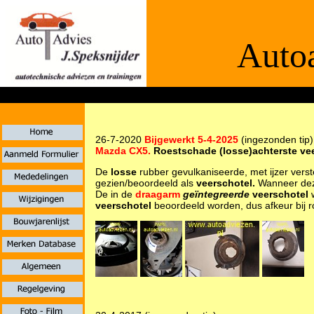
Autoa
De informaties
26-7-2020
Bijgewerkt 5-4-2025
(ingezonden tip)
Mazda CX5.
Roestschade (losse)achterste ve
De
losse
rubber gevulkaniseerde, met ijzer vers
gezien/beoordeeld als
veerschotel.
Wanneer de
De in de
draagarm
geïntegreerde
veerschotel
w
veerschotel
beoordeeld worden, dus afkeur bij 