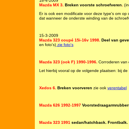
18-4-2009
Mazda MX 3.
Breken voorste schroefveren
.
(in
Er is ook een modificate voor deze type's om op 
dat wanneer de onderste winding van de schroefv
15-3-2009
Mazda 323 coupé 15i-16v 1998.
Deel van geve
en foto's)
zie foto's
Mazda 323 (ook F) 1990-1996.
Corroderen van 
Let hierbij vooral op de volgende plaatsen: bij de
Xedos 6.
Breken voorveren
zie ook
verentabel
Mazda 626 1992-1997
Voorstedraagarmrubber
Mazda 323 1991
sedan/hatchback. Frontbalk.