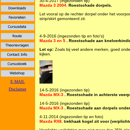
30-4-2017 (ingezonden tip)
Mazda 3 2004.
Roestschade dorpels.
Let vooral op de rechter dorpel onder het voorport
strip/skirt gemonteerd zit.
4-9-2016 (ingezonden tip en foto's)
Mazda 3 en 5
.
Roestschade aan knelverbindi
Let op:
Zoals bij veel andere merken, goed onder
kijken.
E-MAIL
Disclaimer
14-5-2016 (ingezonden tip)
Mazda MX-3
. Roestschade in achterste veer
14-5-2016 (ingezonden tip)
Mazda MX-3
. Roestschade aan dorpels onder 
4-11-2014 (ingezonden tip en foto)
Maxda RX8.
trekhaak kogel zit voor (verplichte