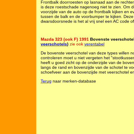
Frontbalk doorroesten op lasnaad aan de rechter
is deze roestschade nagenoeg niet te zien. Om d
voorzijde van de auto op de frontbalk kijken en 
tussen de balk en de voorbumper te kijken. Deze
dwarsdoorsnede is het al vrij snel een AC code of 
Mazda 323 (ook F) 1991
Bovenste veerschotel
veerschotels
)
zie ook
verentabel
De bovenste veerschotel van deze types willen 
controleren moet u niet vergeten het "stootkusse
heeft u goed zicht op de onderzijde van de boven
langs de rand en bovenzijde van de schotel te voe
schoefveer aan de bovenzijde met veerschotel en
Terug
naar merken-database