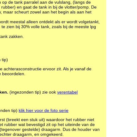
n op de tank parralel aan de vulslang, (langs de
n rubber) en gaat de tank in bij de vlotter/pomp. De
euw, maar scheurt zowel aan het begin als aan het
ordt meestal alleen ontdekt als er wordt volgetankt,
 zien bij 30% volle tank, zoals bij de meeste lpg
tank zakken.
 tip)
e achterasconstructie ervoor zit. Als je vanaf de
te beoordelen.
ken.
(ingezonden tip) zie ook
verentabel
onden tip)
klik hier voor de foto serie
t (breekt een stuk uit) waardoor het rubber niet
et rubber wat bevestigd zit op het uiteinde van de
 (tegenover gestelde) draagarm. Dus de houder van
rechter draagarm, en omgekeerd.