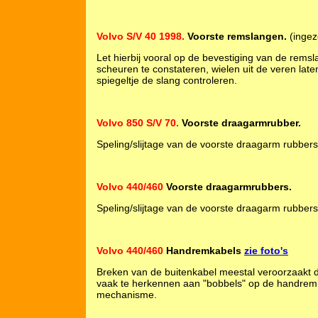
Volvo S/V 40 1998.
Voorste remslangen.
(ingez
Let hierbij vooral op de bevestiging van de rem
scheuren te constateren, wielen uit de veren la
spiegeltje de slang controleren.
Volvo 850 S/V 70.
Voorste draagarmrubber.
Speling/slijtage van de voorste draagarm rubbers
Volvo 440/460
Voorste draagarmrubbers.
Speling/slijtage van de voorste draagarm rubbers
Volvo 440/460
Handremkabels
zie foto's
Breken van de buitenkabel meestal veroorzaakt do
vaak te herkennen aan "bobbels" op de handremk
mechanisme.