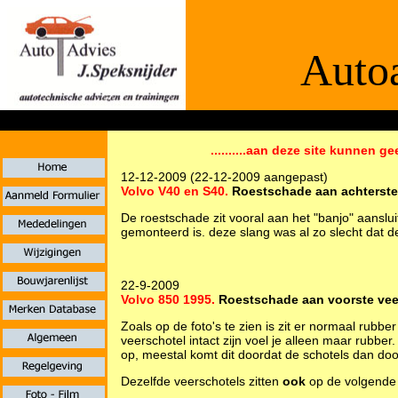
Autoa
De informaties
..........aan deze site kunnen ge
12-12-2009 (22-12-2009 aangepast)
Volvo V40 en S40.
Roestschade aan achterste
De roestschade zit vooral aan het "banjo" aanslu
gemonteerd is. deze slang was al zo slecht dat de
22-9-2009
Volvo 850 1995.
Roestschade aan voorste vee
Zoals op de foto's te zien is zit er normaal rub
veerschotel intact zijn voel je alleen maar rubber.
op, meestal komt dit doordat de schotels dan door
Dezelfde veerschotels zitten
ook
op de volgende 