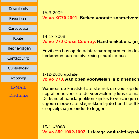
15-3-2009
Volvo XC70 2001.
Breken voorste schroefvere
14-12-2008
Volvo V70 Cross Country.
Handremkabels.
(in
Er zit een bus op de achteras/draagarm en in de
herkennen aan roestvorming naast de bus.
1-12-2008 update
Volvo V70.
Aanlopen voorwielen in binnensc
E-MAIL
Wanneer de kunststof aanslagnok die vóór op de 
nog al eens voor dat de voorwielen tijdens de m
Disclaimer
De kunstof aanslagnokken zijn los te vervangen en 
u geen nieuwe aanslagnokken bij de hand heeft
er opvulplaatjes onder te leggen.
15-11-2008
Volvo 850 1992-1997.
Lekkage ontluchtingssl