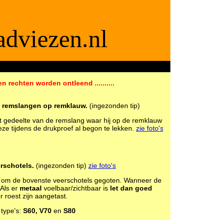
dviezen.nl
ite voor APK2 keurmeesters
en rechten worden ontleend ..........
 remslangen op remklauw.
(ingezonden tip)
it gedeelte van de remslang waar hij op de remklauw
ze tijdens de drukproef al begon te lekken.
zie foto's
rschotels.
(ingezonden tip)
zie foto's
ber om de bovenste veerschotels gegoten. Wanneer de
 Als er
metaal
voelbaar/zichtbaar is
let dan goed
 roest zijn aangetast.
type's:
S60, V70
en
S80