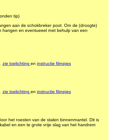
onden tip)
slangen aan de schokbreker poot. Om de (droogte)
ten hangen en eventueeel met behulp van een
.
zie toelichting
en
instructie filmpjes
.
zie toelichting
en
instructie filmpjes
or het roesten van de stalen binnenmantel. Dit is
abel en een te grote vrije slag van het handrem