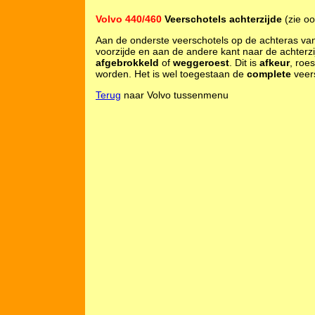
Volvo 440/460
Veerschotels achterzijde
(zie o
Aan de onderste veerschotels op de achteras van 
voorzijde en aan de andere kant naar de achterzijd
afgebrokkeld
of
weggeroest
. Dit is
afkeur
, roe
worden. Het is wel toegestaan de
complete
veer
Terug
naar Volvo tussenmenu